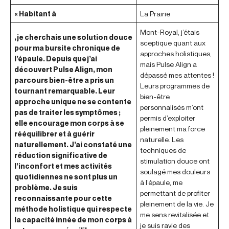
« Habitant à
La Prairie
Mont-Royal, j’étais
, je cherchais une solution douce
sceptique quant aux
pour ma bursite chronique de
approches holistiques,
l’épaule. Depuis que j’ai
mais Pulse Align a
découvert Pulse Align, mon
dépassé mes attentes !
parcours bien-être a pris un
Leurs programmes de
tournant remarquable. Leur
bien-être
approche unique ne se contente
personnalisés m’ont
pas de traiter les symptômes ;
permis d’exploiter
elle encourage mon corps à se
pleinement ma force
rééquilibrer et à guérir
naturelle. Les
naturellement. J’ai constaté une
techniques de
réduction significative de
stimulation douce ont
l’inconfort et mes activités
soulagé mes douleurs
quotidiennes ne sont plus un
à l’épaule, me
problème. Je suis
permettant de profiter
reconnaissante pour cette
pleinement de la vie. Je
méthode holistique qui respecte
me sens revitalisée et
la capacité innée de mon corps à
je suis ravie des