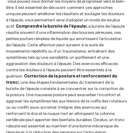
, vous pouvez vous donner les moyens de progresser vers le bien-
être. Il est essentiel de découvrir comment ces approches
uniques peuvent améliorer les résultats et soulager les douleurs
à l’épaule, vous permettant ainsi d’adopter un mode de vie plus
actif.
Comprendre la bursite de l’épaule
La bursite de l’épaule
résulte souvent d’une inflammation des bourses séreuses, ces
petites poches remplies de liquide qui amortissent l’articulation
de l’épaule. Cette affection peut survenir à la suite de
mouvements répétitifs ou d’un traumatisme, entraînant des
symptômes tels qu’une sensibilité, un gonflement et une
aggravation des douleurs à l’épaule. Des exercices efficaces
contre les douleurs à l’épaule peuvent être essentiels à la
guérison.
Correction de la posture et renforcement du
tronc
L’une des étapes fondamentales du traitement de la
bursite de l’épaule consiste à se concentrer sur la correction de
la posture. Une mauvaise posture peut exacerber l’inconfort et
aggraver les symptômes liés aux lésions de la coiffe des rotateurs
ou au conflit sous-acromial. Intégrer des exercices qui
renforcent le dos et la nuque tout en allongeant la colonne
vertébrale peut apporter des bienfaits durables. De plus, un tronc
robuste est essentiel au maintien d’une bonne mécanique de
l’épaule et à la réduction des tensions sur l’articulation.