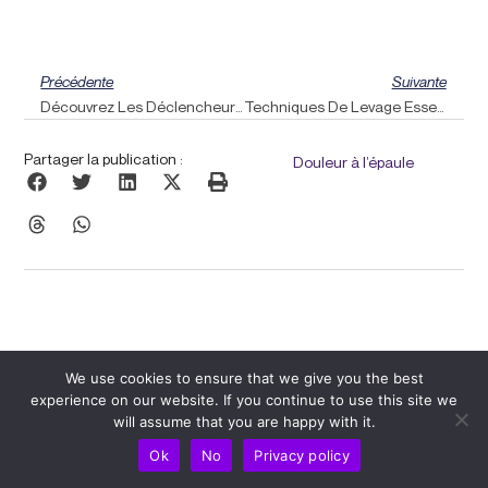
Précédent
Sui
Précédente
Suivante
Découvrez Les Déclencheurs De Migraine Et Utilisez L’alignement Du Pouls Pour Un Soulagement Quotidien
Techniques De Levage Essentielles Pour Les Entraînements À Domicile Et En Salle De Sport : Les Conseils De Pulse Align
Partager la publication :
Douleur à l’épaule
We use cookies to ensure that we give you the best
experience on our website. If you continue to use this site we
will assume that you are happy with it.
Articles Similaires
Ok
No
Privacy policy