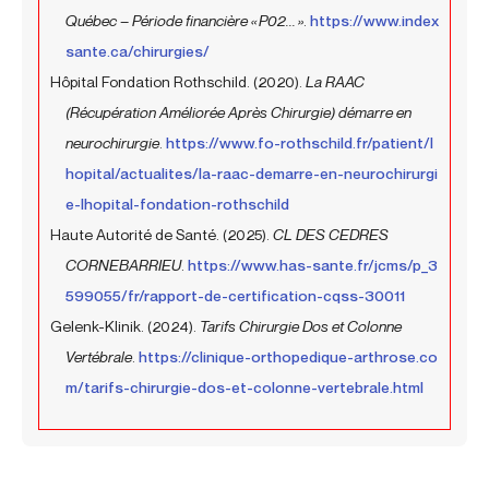
Québec – Période financière « P02... »
.
https://www.index
sante.ca/chirurgies/
Hôpital Fondation Rothschild. (2020).
La RAAC
(Récupération Améliorée Après Chirurgie) démarre en
neurochirurgie
.
https://www.fo-rothschild.fr/patient/l
hopital/actualites/la-raac-demarre-en-neurochirurgi
e-lhopital-fondation-rothschild
Haute Autorité de Santé. (2025).
CL DES CEDRES
CORNEBARRIEU
.
https://www.has-sante.fr/jcms/p_3
599055/fr/rapport-de-certification-cqss-30011
Gelenk-Klinik. (2024).
Tarifs Chirurgie Dos et Colonne
Vertébrale
.
https://clinique-orthopedique-arthrose.co
m/tarifs-chirurgie-dos-et-colonne-vertebrale.html