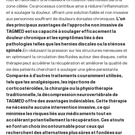
zone ciblée. Ce processus contribue ainsi à réduire l’inflammation
et à soulager la douleur, offrant une solution fiable et non invasive
aux personnes souffrant de douleurs dorsales chroniques.
L’un
des principaux avantages de l’approche non invasive de
TAGMED est sa capacité à soulager efficacement la
douleur chronique et les symptômes liés à des
pathologies telles que les hernies discales ou la sténose
spinale.
En réduisant la pression sur les structures nerveuses et
en optimisant la circulation des fluides autour des disques, cette
thérapie peut accélérer la récupération et améliorer la qualité de
vie des patients cherchant à soulager une gêne persistante.
Comparée à d’autres traitements couramment utilisés,
tels que les analgésiques, les injections de
corticostéroïdes, la chirurgie ou la physiothérapie
traditionnelle, la décompression neurovertébrale de
TAGMED offre des avantages indéniables. Cette thérapie
ne nécessite aucune intervention invasive, ce qui
minimise les risques liés aux médicaments tout en
accélérant potentiellement la récupération. Ces atouts
en font un choix incontournable pour ceux qui
recherchent des alternatives plus sûres et fondées sur