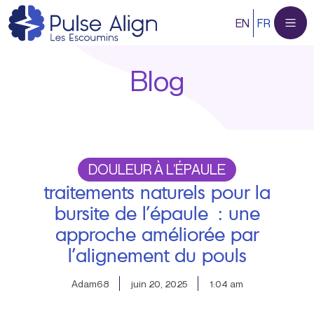
Aller
EN
FR
au
contenu
Blog
DOULEUR À L’ÉPAULE
traitements naturels pour la
bursite de l’épaule : une
approche améliorée par
l’alignement du pouls
Adam68
juin 20, 2025
1:04 am