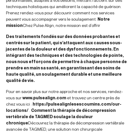
personnalisés, adaptés à vos besoins, mettant l’accent sur des
techniques holistiques qui améliorent la capacité de guérison.
Prenez rendez-vous pour découvrir comment nos services
peuvent vous accompagner vers le soulagement.
Notre
mission
Chez Pulse Align, notre mission est d’offrir
Des traitements fondés sur des données probantes et
centrés sur le patient, qui s’attaquent aux causes sous-
jacentes de la douleur et des dysfonctionnements. En
intégrant des techniques et des technologies de pointe,
nous nous efforçons de permettre à chaque personne de
prendre en main sa santé, en garantissant des soins de
haute qualité, un soulagement durable et une meilleure
qualité de vie.
Pour en savoir plus sur notre approche et nos services, rendez-
vous sur
www.pulsealign.com
et trouvez un centre près de
chez vous ici :
https://pulsealignlesescoumins.com/our-
locations/
.
Comment la thérapie de décompression
vertébrale de TAGMED soulage la douleur
chronique
Découvrez la thérapie de décompression vertébrale
avancée de TAGMED, une solution non chirurgicale