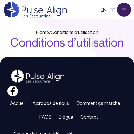
Aller
EN
FR
au
contenu
Home
/
Conditions d’utilisation
Conditions d’utilisation
Accueil
À propos de nous
Comment ça marche
FAQS
Blogue
Contact
EN
FR
Changer la langue