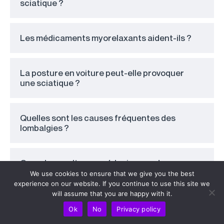
sciatique ?
Les médicaments myorelaxants aident-ils ?
La posture en voiture peut-elle provoquer
une sciatique ?
Quelles sont les causes fréquentes des
lombalgies ?
Quand consulter un médecin pour des
douleurs lombaires ou une sciatique ?
We use cookies to ensure that we give you the best
experience on our website. If you continue to use this site we
will assume that you are happy with it.
La raideur matinale est-elle normale ?
Ok
No
Privacy policy