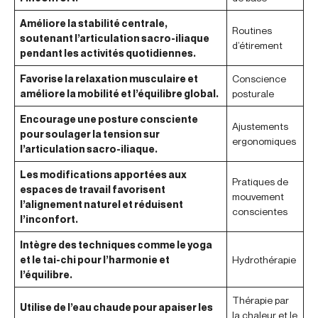
Améliore la stabilité centrale,
Routines
soutenant l’articulation sacro-iliaque
d’étirement
pendant les activités quotidiennes.
Favorise la relaxation musculaire et
Conscience
améliore la mobilité et l’équilibre global.
posturale
Encourage une posture consciente
Ajustements
pour soulager la tension sur
ergonomiques
l’articulation sacro-iliaque.
Les modifications apportées aux
Pratiques de
espaces de travail favorisent
mouvement
l’alignement naturel et réduisent
conscientes
l’inconfort.
Intègre des techniques comme le yoga
et le tai-chi pour l’harmonie et
Hydrothérapie
l’équilibre.
Thérapie par
Utilise de l’eau chaude pour apaiser les
la chaleur et le