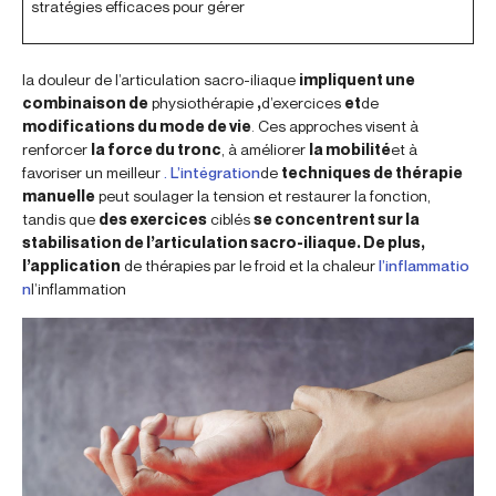
stratégies efficaces pour gérer
la douleur de l’articulation sacro-iliaque
impliquent une
combinaison de
physiothérapie
,
d’exercices
et
de
modifications du mode de vie
. Ces approches visent à
renforcer
la force du tronc
, à améliorer
la mobilité
et à
favoriser un meilleur
. L’intégration
de
techniques de thérapie
manuelle
peut soulager la tension et restaurer la fonction,
tandis que
des exercices
ciblés
se concentrent sur la
stabilisation de l’articulation sacro-iliaque. De plus,
l’application
de thérapies par le froid et la chaleur
l’inflammatio
n
l’inflammation