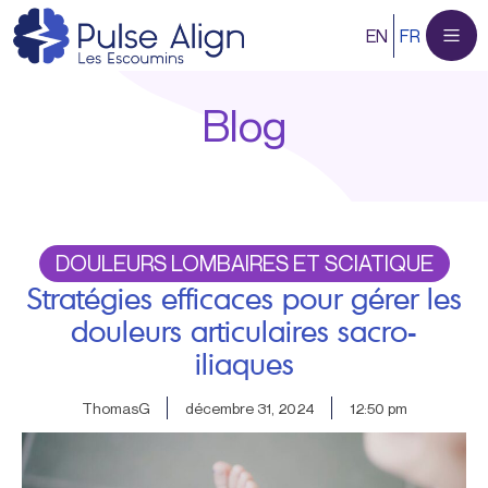
Aller
EN
FR
au
contenu
Blog
DOULEURS LOMBAIRES ET SCIATIQUE
Stratégies efficaces pour gérer les
douleurs articulaires sacro-
iliaques
ThomasG
décembre 31, 2024
12:50 pm