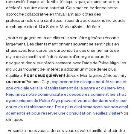
renouvelé d’espoir et de vitalité depuis que j’ai commencé », a
déclaré un autre client satisfait. Cela met en évidence notre
approche collaborative en travaillant aux côtés des
professionnels de la santé pour répondre aux besoins individuels
de chaque client.
De
Sainte-Marie
à
Saint-Jérôme
, notre engagement à améliorer le bien-être général résonne
largement. Les clients mentionnent souvent se sentir plus en
phase avec leur corps, ce qui conduit à des changements de
style de vie positifs et à des niveaux d’énergie accrus. En
naviguant dans leur rétablissement avec l’aide de Pulse Align, les
individus trouvent de l’intérêt à adopter un mode de vie plus
équilibré.
Pour ceux qui vivent à
Deux-Montagnes
,
Chicoutimi
,
ou même
Panama City
, explorer notre clinique peut être une ét
ape cruciale vers le rétablissement de la santé et du bien-être.
Rejoignez notre communauté et découvrez comment les strat
égies uniques de Pulse Align peuvent vous aider dans votre par
cours de rétablissement. Pour plus d’informations sur nos empl
acements et pour réserver une consultation, veuillez visiter
Nos
cliniques
. Ensemble, nous vous aiderons, vous et votre famille, à atteindre