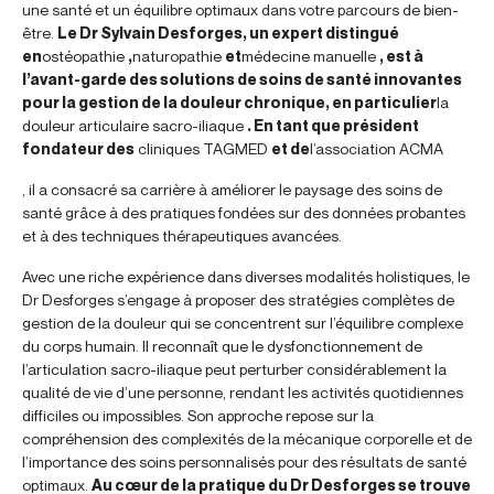
une santé et un équilibre optimaux dans votre parcours de bien-
être.
Le Dr Sylvain Desforges, un expert distingué
en
ostéopathie
,
naturopathie
et
médecine manuelle
, est à
l’avant-garde des solutions de soins de santé innovantes
pour la gestion de la douleur chronique, en particulier
la
douleur articulaire sacro-iliaque
. En tant que président
fondateur des
cliniques TAGMED
et de
l’association ACMA
, il a consacré sa carrière à améliorer le paysage des soins de
santé grâce à des pratiques fondées sur des données probantes
et à des techniques thérapeutiques avancées.
Avec une riche expérience dans diverses modalités holistiques, le
Dr Desforges s’engage à proposer des stratégies complètes de
gestion de la douleur qui se concentrent sur l’équilibre complexe
du corps humain. Il reconnaît que le dysfonctionnement de
l’articulation sacro-iliaque peut perturber considérablement la
qualité de vie d’une personne, rendant les activités quotidiennes
difficiles ou impossibles. Son approche repose sur la
compréhension des complexités de la mécanique corporelle et de
l’importance des soins personnalisés pour des résultats de santé
optimaux.
Au cœur de la pratique du Dr Desforges se trouve