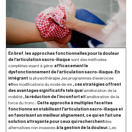
En bref
,
les approches fonctionnelles pour la douleur
de l’articulation sacro-iliaque
sont des méthodes
complètes visant à gérer
efficacement le
dysfonctionnement de l’articulation sacro-iliaque. En
intégrant
la physiothérapie
,
les programmes d’exercices
et
les modifications du mode de vie
, ces stratégies offrent
des avantages significatifs tels que
l’amélioration de la
mobilité
, la réduction de l’inconfort et
l’amélioration de la
force du tronc
. Cette approche à multiples facettes
fonctionne en stabilisant l’articulation sacro-iliaque et
en favorisant un meilleur alignement, ce qui en fait une
solution attrayante pour ceux qui recherchent
des
alternatives non invasives
à la gestion de la douleur.
Les