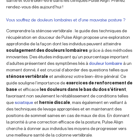
santé et votre bien-être dans les cliniques Pulse Align. Prenez
rendez-vous dès aujourd’hui !
Vous souffrez de douleurs lombaires et d’une mauvaise posture ?
Comprendre la sténose vertébrale : le guide des techniques de
récupération en douceur de Pulse Align propose une exploration
approfondie de la façon dont les individus peuvent atteindre
soulagement des douleurs lombaires
grâce à des méthodes
innovantes. Des études indiquant qu’un pourcentage important
d’adultes présentent des symptômes liés à
douleur lombaire
à un
moment donné, il est crucial d’aborder des questions telles que
sténose vertébrale
et améliorez votre bien-être général. Ce
guide souligne l’importance de
exercices de renforcement de
base
et efficace
les douleurs dans le bas du dos s’étirent
,
favorisant non seulement le rétablissement de conditions telles
que
sciatique
et
hernie discale
, mais également en veillant à
des techniques de levage appropriées et en maintenant des
positions de sommeil saines en cas de maux de dos. En donnant
la priorité à une correction efficace de la posture, Pulse Align
cherche à donner aux individus les moyens de progresser vers
une meilleure santé de la colonne vertébrale.