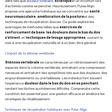
défis tels que
douleur lombaire
,
sciatique
et un inconfort lors
d’activités comme se pencher. Heureusement, Pulse Align
propose une approche holistique qui se concentre sur
santé
neuromusculaire
,
amélioration de la posture
et des
techniques de récupération douces. Ce guide explore les
avantages de méthodes telles que
exercices de
renforcement de base
,
les douleurs dans le bas du dos
s’étirent
, et
techniques de levage appropriées
, ouvrant la
voie à une récupération naturelle et à un bien-être général.
L’impact de la sténose vertébrale
Sténose vertébrale
se caractérise par un rétrécissement des
espaces dans la colonne vertébrale, entraînant une compression
nerveuse et entraînant des symptômes tels que des douleurs, des
engourdissements ou une faiblesse. Les individus font souvent
l’expérience
douleur dans le bas du dos en se penchant
,
rendant les tâches quotidiennes difficiles. Comprendre cette
condition est essentiel pour une gestion efficace et améliore les
stratégies de rétablissement.
Techniques de récupération holistiques avec Pulse Align