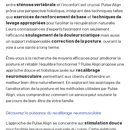
entre
sténose vertébrale
et l’inconfort est crucial. Pulse Align
prône une perspective holistique, intégrant des techniques telles
que
exercices de renforcement de base
et
techniques de
levage appropriées
pour faciliter la récupération naturelle.
Leurs connaissances d’experts favorisent non seulement
l’efficacité
soulagement de la douleur sciatique
mais aussi
un support indispensable
correction de la posture
, ouvrant la
voie à une santé à long terme.
Êtes-vous à la recherche de moyens efficaces pour améliorer la
posture et rétablir l’équilibre fonctionnel ? Pulse Align propose une
approche douce et holistique axée sur
recalibrage
neuromusculaire
, permettant aux clients d’atteindre un
meilleur bien-être naturellement. En explorant les avantages de
l’amélioration de la posture et les méthodes utilisées par Pulse
Align, vous comprendrez comment ce service peut soutenir le
parcours de bien-être de votre famille.
Découvrez la puissance du recalibrage neuromusculaire
L’approche de Pulse Align se concentre sur
stimulation douce
pour faciliter les processus naturels du corps. Cette méthode