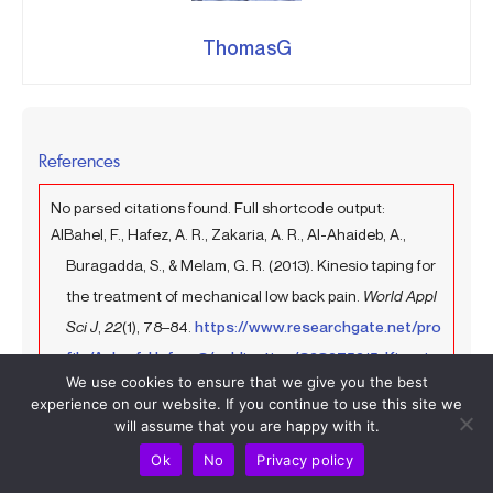
ThomasG
References
No parsed citations found. Full shortcode output:
AlBahel, F., Hafez, A. R., Zakaria, A. R., Al-Ahaideb, A.,
Buragadda, S., & Melam, G. R. (2013). Kinesio taping for
the treatment of mechanical low back pain.
World Appl
Sci J
,
22
(1), 78–84.
https://www.researchgate.net/pro
file/Ashraf-Hafez-3/publication/328275215_Kinesio
We use cookies to ensure that we give you the best
_Taping_for_the_Treatment_of_Mechanical_Low_Bac
experience on our website. If you continue to use this site we
k_Pain/links/5c6751e192851c1c9de4567b/Kinesio-T
will assume that you are happy with it.
aping-for-the-Treatment-of-Mechanical-Low-Back-
Ok
No
Privacy policy
Pain.pdf