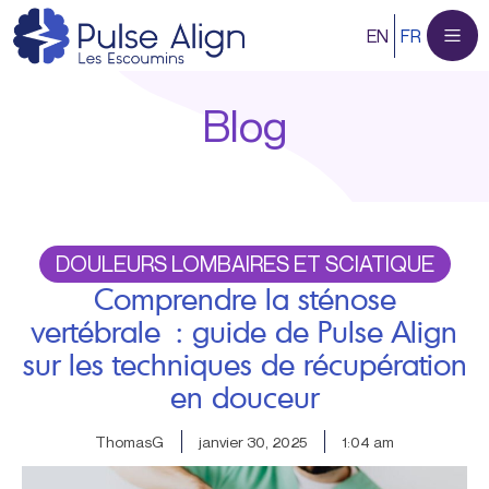
Aller
EN
FR
au
contenu
Blog
DOULEURS LOMBAIRES ET SCIATIQUE
Comprendre la sténose
vertébrale : guide de Pulse Align
sur les techniques de récupération
en douceur
ThomasG
janvier 30, 2025
1:04 am