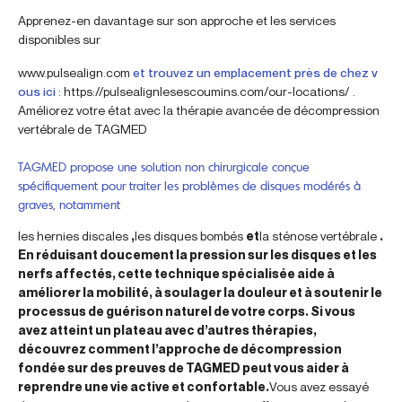
Apprenez-en davantage sur son approche et les services
disponibles sur
www.pulsealign.com
et trouvez un emplacement près de chez v
ous ici :
https://pulsealignlesescoumins.com/our-locations/
.
Améliorez votre état avec la thérapie avancée de décompression
vertébrale de TAGMED
TAGMED propose une solution non chirurgicale conçue
spécifiquement pour traiter les problèmes de disques modérés à
graves, notamment
les hernies discales
,
les disques bombés
et
la sténose vertébrale
.
En réduisant doucement la pression sur les disques et les
nerfs affectés, cette technique spécialisée aide à
améliorer la mobilité, à soulager la douleur et à soutenir le
processus de guérison naturel de votre corps. Si vous
avez atteint un plateau avec d’autres thérapies,
découvrez comment l’approche de décompression
fondée sur des preuves de TAGMED peut vous aider à
reprendre une vie active et confortable.
Vous avez essayé