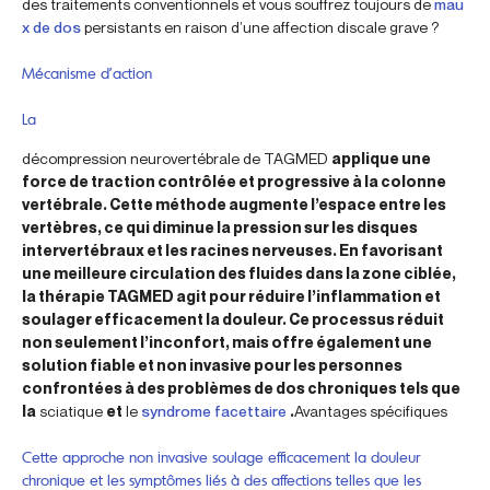
des traitements conventionnels et vous souffrez toujours de
mau
x de dos
persistants en raison d’une affection discale grave ?
Mécanisme d’action
La
décompression neurovertébrale de TAGMED
applique une
force de traction contrôlée et progressive à la colonne
vertébrale. Cette méthode augmente l’espace entre les
vertèbres, ce qui diminue la pression sur les disques
intervertébraux et les racines nerveuses. En favorisant
une meilleure circulation des fluides dans la zone ciblée,
la thérapie TAGMED agit pour réduire l’inflammation et
soulager efficacement la douleur. Ce processus réduit
non seulement l’inconfort, mais offre également une
solution fiable et non invasive pour les personnes
confrontées à des problèmes de dos chroniques tels que
la
sciatique
et
le
syndrome facettaire
.
Avantages spécifiques
Cette approche non invasive soulage efficacement la douleur
chronique et les symptômes liés à des affections telles que les