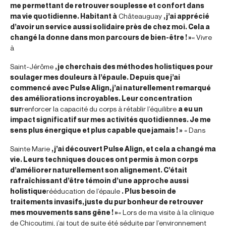
me permettant de retrouver souplesse et confort dans
ma vie quotidienne. Habitant à
Châteauguay
, j’ai apprécié
d’avoir un service aussi solidaire près de chez moi. Cela a
changé la donne dans mon parcours de bien-être ! »
« Vivre
à
Saint-Jérôme
, je cherchais des méthodes holistiques pour
soulager mes douleurs à l’épaule. Depuis que j’ai
commencé avec Pulse Align, j’ai naturellement remarqué
des améliorations incroyables. Leur concentration
sur
renforcer la capacité du corps à rétablir l’équilibre
a eu un
impact significatif sur mes activités quotidiennes. Je me
sens plus énergique et plus capable que jamais ! »
« Dans
Sainte Marie
, j’ai découvert Pulse Align, et cela a changé ma
vie. Leurs techniques douces ont permis à mon corps
d’améliorer naturellement son alignement. C’était
rafraîchissant d’être témoin d’une approche aussi
holistique
rééducation de l’épaule
. Plus besoin de
traitements invasifs, juste du pur bonheur de retrouver
mes mouvements sans gêne ! »
« Lors de ma visite à la clinique
de Chicoutimi, j’ai tout de suite été séduite par l’environnement