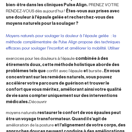
bien-être dans les cliniques Pulse Align.
PRENEZ VOTRE
RENDEZ-VOUS dès aujourd’hui !
Êtes-vous aux prises avec
une douleur à l’épaule gelée et recherchez-vous des
moyens naturels pour la soulager ?
Moyens naturels pour soulager la douleur à l’épaule gelée : la
méthode complémentaire de Pulse Align propose des techniques
efficaces pour soulager l’inconfort et améliorer la mobilité. Utiliser
exercices pour les douleurs à l’épaule
combinée à des
étirements doux, cette méthode holistique aborde des
problèmes tels que
conflit avec l’épaule
et
bursite
. En vous
concentrant sur les remèdes naturels, vous pouvez
accélérer votre parcours de guérison et trouver le
confort que vous méritez, améliorant ainsi votre qualité
de vie sans compter uniquement sur des interventions
médicales.
Découvrir
moyens naturels
restaurer le confort de vos épaules peut
être un voyage transformateur. Quand il s’agit de
amélioration de la posture
et l’alignement de votre corps, des
approches douces peuvent conduire à des améliorations