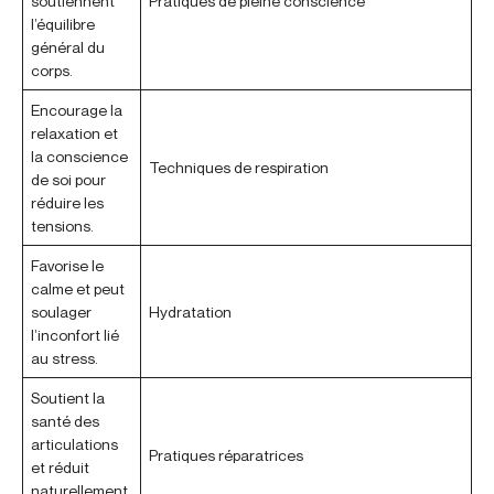
soutiennent
Pratiques de pleine conscience
l’équilibre
général du
corps.
Encourage la
relaxation et
la conscience
Techniques de respiration
de soi pour
réduire les
tensions.
Favorise le
calme et peut
soulager
Hydratation
l’inconfort lié
au stress.
Soutient la
santé des
articulations
Pratiques réparatrices
et réduit
naturellement