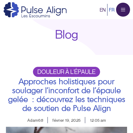
Aller
EN
FR
au
contenu
Blog
DOULEUR À L’ÉPAULE
Approches holistiques pour
soulager l’inconfort de l’épaule
gelée : découvrez les techniques
de soutien de Pulse Align
Adam68
février 19, 2025
12:05 am